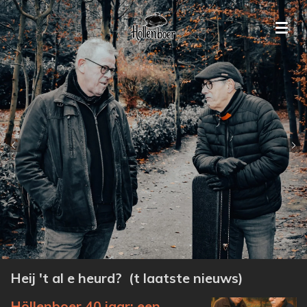
Ga
direct
naar
de
hoofdinhoud
Heij 't al e heurd? (t laatste nieuws)
Höllenboer 40 jaar: een